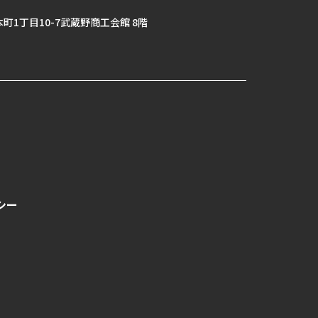
1丁目10-7武蔵野商工会館 8階
シー